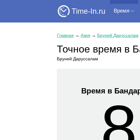
Time-In.ru
Время
Главная
→
Азия
→
Бруней Даруссалам
Точное время в 
Бруней Даруссалам
Время в Банда
8