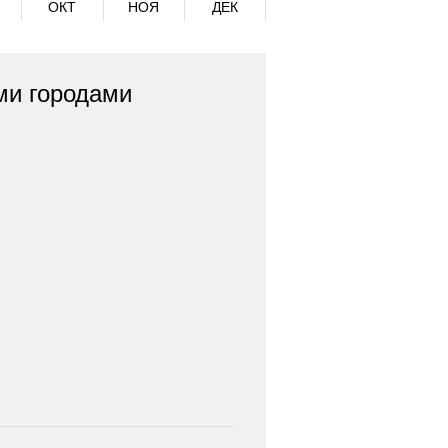
ОКТ
НОЯ
ДЕК
ми городами