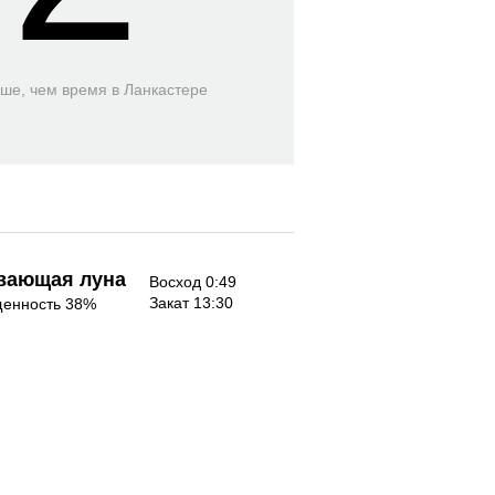
ьше, чем время
в Ланкастере
вающая луна
Восход 0:49
Закат 13:30
енность 38%