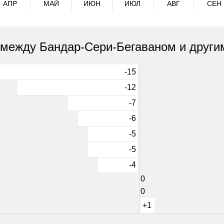
АПР
МАЙ
ИЮН
ИЮЛ
АВГ
СЕН
 между Бандар-Сери-Бегаваном и други
-15
-12
-7
-6
-5
-5
-4
0
0
+1