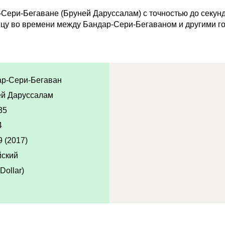
Сери-Бегаване (Бруней Даруссалам) с точностью до секунд
ицу во времени между Бандар-Сери-Бегаваном и другими г
р-Сери-Бегаван
ей Даруссалам
35
4
9 (2017)
йский
Dollar)