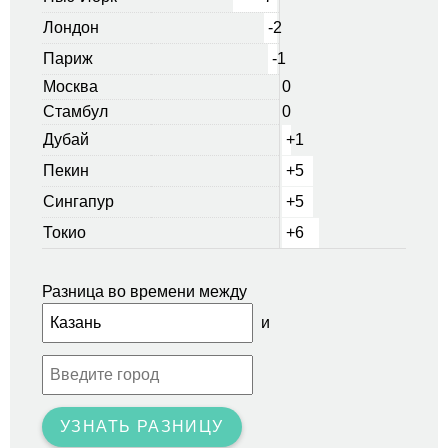
Лондон
-2
Париж
-1
Москва
0
Стамбул
0
Дубай
+1
Пекин
+5
Сингапур
+5
Токио
+6
Разница во времени между
и
УЗНАТЬ РАЗНИЦУ