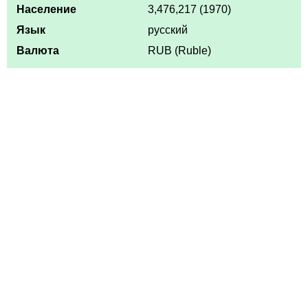
Население
3,476,217 (1970)
Язык
русский
Валюта
RUB (Ruble)