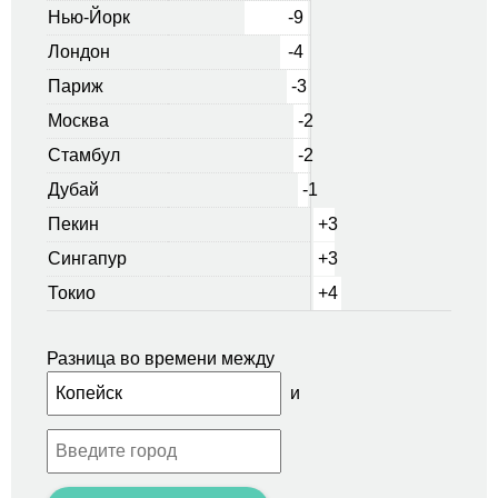
Нью-Йорк
-9
Лондон
-4
Париж
-3
Москва
-2
Стамбул
-2
Дубай
-1
Пекин
+3
Сингапур
+3
Токио
+4
Разница во времени между
и