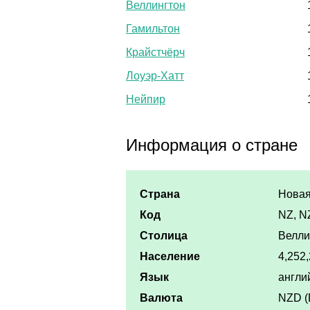
Веллингтон
Гамильтон
Крайстчёрч
Лоуэр-Хатт
Нейпир
Информация о стране
Страна
Новая
Код
NZ, N
Столица
Велли
Население
4,252,
Язык
англи
Валюта
NZD (D