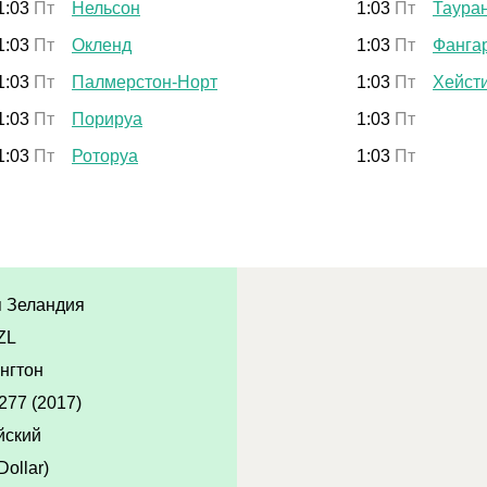
1:03
Пт
Нельсон
1:03
Пт
Таура
1:03
Пт
Окленд
1:03
Пт
Фанга
1:03
Пт
Палмерстон-Норт
1:03
Пт
Хейст
1:03
Пт
Порируа
1:03
Пт
1:03
Пт
Роторуа
1:03
Пт
 Зеландия
ZL
нгтон
277 (2017)
йский
ollar)