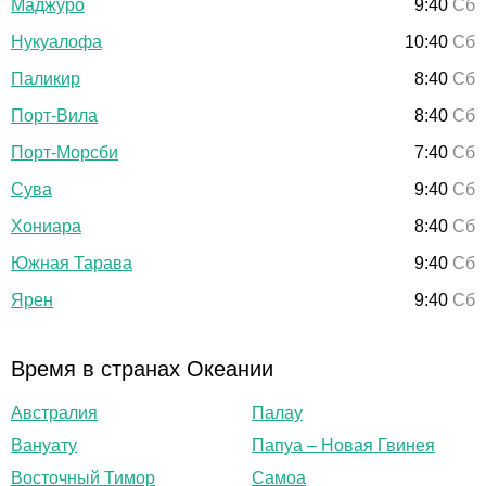
Маджуро
9:40
Сб
Нукуалофа
10:40
Сб
Паликир
8:40
Сб
Порт-Вила
8:40
Сб
Порт-Морсби
7:40
Сб
Сува
9:40
Сб
Хониара
8:40
Сб
Южная Тарава
9:40
Сб
Ярен
9:40
Сб
Время в странах Океании
Австралия
Палау
Вануату
Папуа – Новая Гвинея
Восточный Тимор
Самоа