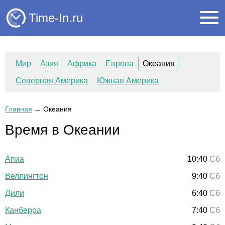
Time-In.ru
Мир
Азия
Африка
Европа
Океания
Северная Америка
Южная Америка
Главная
→
Океания
Время в Океании
Апиа
10:40
Сб
Веллингтон
9:40
Сб
Дили
6:40
Сб
Канберра
7:40
Сб