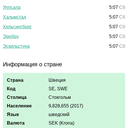
Уппсала
5:07
Сб
Хальмстад
5:07
Сб
Хельсингборг
5:07
Сб
Эребру
5:07
Сб
Эскильстуна
5:07
Сб
Информация о стране
Страна
Швеция
Код
SE, SWE
Столица
Стокгольм
Население
9,828,655 (2017)
Язык
шведский
Валюта
SEK (Krona)