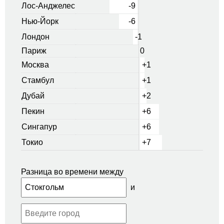
Лос-Анджелес
-9
Нью-Йорк
-6
Лондон
-1
Париж
0
Москва
+1
Стамбул
+1
Дубай
+2
Пекин
+6
Сингапур
+6
Токио
+7
Разница во времени между
и