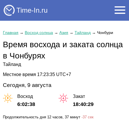
Time-In.ru
Главная
→
Восход солнца
→
Азия
→
Тайланд
→
Чонбури
Время восхода и заката солнца
в Чонбурях
Тайланд
Местное время
17:23:35
UTC+7
Сегодня, 9 августа
Восход
Закат
6:02:38
18:40:29
Продолжительность дня
12 часов
, 37 минут
-
37 сек