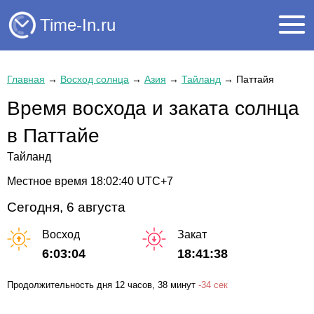
Time-In.ru
Главная
→
Восход солнца
→
Азия
→
Тайланд
→
Паттайя
Время восхода и заката солнца
в Паттайе
Тайланд
Местное время
18:02:41
UTC+7
Сегодня, 6 августа
Восход
Закат
6:03:04
18:41:38
Продолжительность дня
12 часов
, 38 минут
-
34 сек