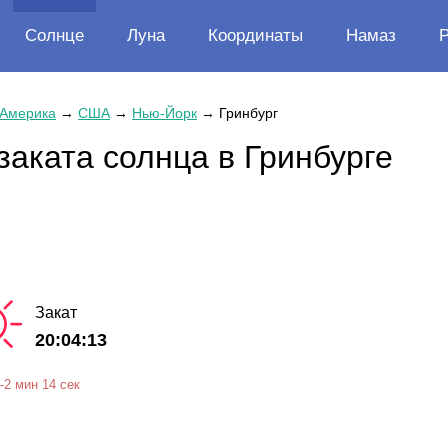
Солнце
Луна
Координаты
Намаз
 Америка
→
США
→
Нью-Йорк
→
Гринбург
заката солнца в Гринбурге
Закат
20:04:13
-
2 мин
14 сек