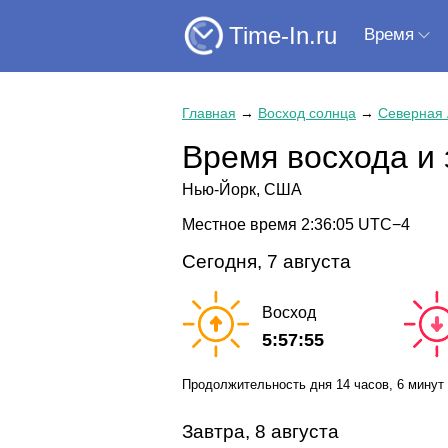
Time-In.ru
Время
Главная
→
Восход солнца
→
Северная
Время восхода и 
Нью-Йорк, США
Местное время
2:36:05
UTC−4
Сегодня, 7 августа
Восход
5:57:55
Продолжительность дня
14 часов
, 6 минут
Завтра, 8 августа