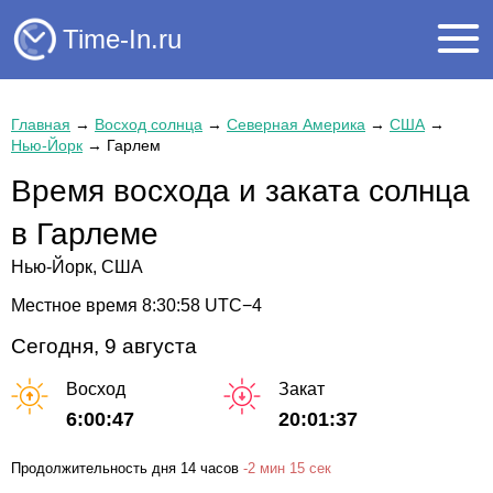
Time-In.ru
Главная
→
Восход солнца
→
Северная Америка
→
США
→
Нью-Йорк
→
Гарлем
Время восхода и заката солнца
в Гарлеме
Нью-Йорк, США
Местное время
8:30:58
UTC−4
Сегодня, 9 августа
Восход
Закат
6:00:47
20:01:37
Продолжительность дня
14 часов
-
2 мин
15 сек