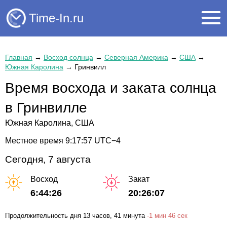
Time-In.ru
Главная
→
Восход солнца
→
Северная Америка
→
США
→
Южная Каролина
→
Гринвилл
Время восхода и заката солнца
в Гринвилле
Южная Каролина, США
Местное время
9:17:58
UTC−4
Сегодня, 7 августа
Восход
Закат
6:44:26
20:26:07
Продолжительность дня
13 часов
, 41 минута
-
1 мин
46 сек