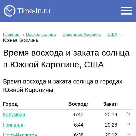
Time-In.ru
Главная
→
Восход солнца
→
Северная Америка
→
США
→
Южная Каролина
Время восхода и заката солнца
в Южной Каролине, США
Время восхода и заката солнца в городах
Южной Каролины
Город
Восход↑
Закат↓
Пт
Колумбия
6:40
20:19
Пт
Гринвилл
6:44
20:26
Пт
Норт-Чарлстон
6:38
20:12