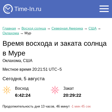
Time-In.ru
Главная
→
Восход солнца
→
Северная Америка
→
США
→
Оклахома
→
Мур
Время восхода и заката солнца
в Муре
Оклахома, США
Местное время
20:21:52
UTC−5
Сегодня, 5 августа
Восход
Закат
6:42:24
20:29:22
Продолжительность дня
13 часов
, 46 минут
-
1 мин
45 сек