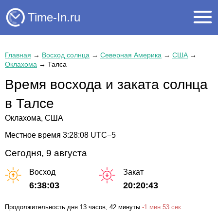
Time-In.ru
Главная
→
Восход солнца
→
Северная Америка
→
США
→
Оклахома
→
Талса
Время восхода и заката солнца
в Талсе
Оклахома, США
Местное время
3:28:09
UTC−5
Сегодня, 9 августа
Восход
Закат
6:38:03
20:20:43
Продолжительность дня
13 часов
, 42 минуты
-
1 мин
53 сек