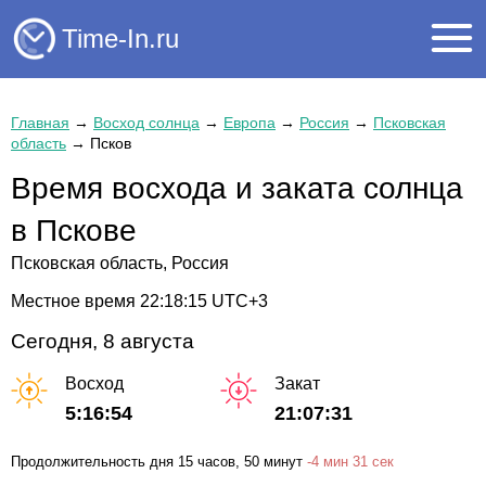
Time-In.ru
Главная
→
Восход солнца
→
Европа
→
Россия
→
Псковская
область
→
Псков
Время восхода и заката солнца
в Пскове
Псковская область, Россия
Местное время
22:18:15
UTC+3
Сегодня, 8 августа
Восход
Закат
5:16:54
21:07:31
Продолжительность дня
15 часов
, 50 минут
-
4 мин
31 сек