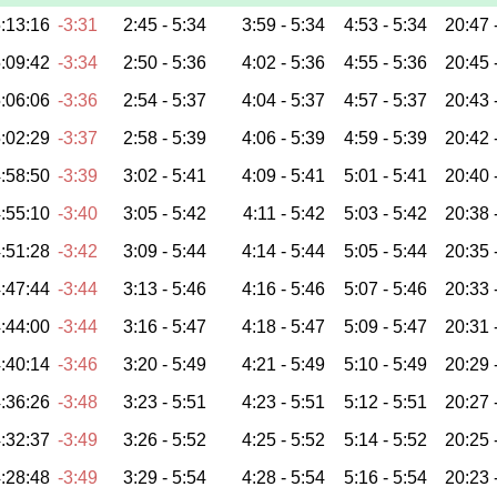
:13:16
-3:31
2:45 -
5:34
3:59 -
5:34
4:53 -
5:34
20:47 
:09:42
-3:34
2:50 -
5:36
4:02 -
5:36
4:55 -
5:36
20:45 
:06:06
-3:36
2:54 -
5:37
4:04 -
5:37
4:57 -
5:37
20:43 
:02:29
-3:37
2:58 -
5:39
4:06 -
5:39
4:59 -
5:39
20:42 
:58:50
-3:39
3:02 -
5:41
4:09 -
5:41
5:01 -
5:41
20:40 
:55:10
-3:40
3:05 -
5:42
4:11 -
5:42
5:03 -
5:42
20:38 
:51:28
-3:42
3:09 -
5:44
4:14 -
5:44
5:05 -
5:44
20:35 
:47:44
-3:44
3:13 -
5:46
4:16 -
5:46
5:07 -
5:46
20:33 
:44:00
-3:44
3:16 -
5:47
4:18 -
5:47
5:09 -
5:47
20:31 
:40:14
-3:46
3:20 -
5:49
4:21 -
5:49
5:10 -
5:49
20:29 
:36:26
-3:48
3:23 -
5:51
4:23 -
5:51
5:12 -
5:51
20:27 
:32:37
-3:49
3:26 -
5:52
4:25 -
5:52
5:14 -
5:52
20:25 
:28:48
-3:49
3:29 -
5:54
4:28 -
5:54
5:16 -
5:54
20:23 