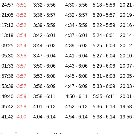
:24:57
-3:51
3:32 -
5:56
4:30 -
5:56
5:18 -
5:56
20:21 
:21:05
-3:52
3:36 -
5:57
4:32 -
5:57
5:20 -
5:57
20:19 
:17:13
-3:52
3:39 -
5:59
4:34 -
5:59
5:22 -
5:59
20:16 
:13:19
-3:54
3:42 -
6:01
4:37 -
6:01
5:24 -
6:01
20:14 
:09:25
-3:54
3:44 -
6:03
4:39 -
6:03
5:25 -
6:03
20:12 
:05:30
-3:55
3:47 -
6:04
4:41 -
6:04
5:27 -
6:04
20:10 
:01:33
-3:57
3:50 -
6:06
4:43 -
6:06
5:29 -
6:06
20:07 
:57:36
-3:57
3:53 -
6:08
4:45 -
6:08
5:31 -
6:08
20:05 
:53:39
-3:57
3:56 -
6:09
4:47 -
6:09
5:33 -
6:09
20:03 
:49:40
-3:59
3:58 -
6:11
4:50 -
6:11
5:35 -
6:11
20:01 
:45:42
-3:58
4:01 -
6:13
4:52 -
6:13
5:36 -
6:13
19:58 
:41:42
-4:00
4:04 -
6:14
4:54 -
6:14
5:38 -
6:14
19:56 