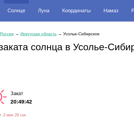
Солнце
Луна
Координаты
Намаз
Россия
→
Иркутская область
→
Усолье-Сибирское
заката солнца в Усолье-Сиби
Закат
20:49:42
т
-
3 мин
29 сек