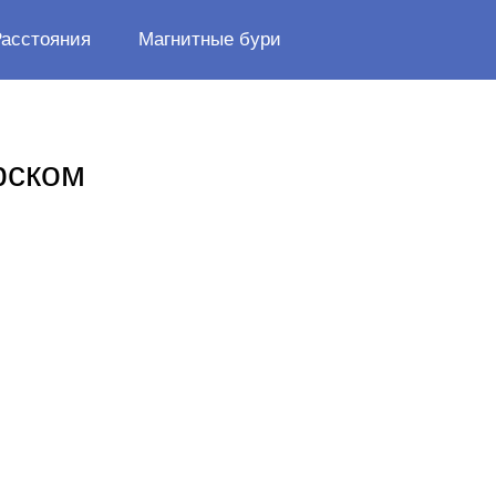
Расстояния
Магнитные бури
рском