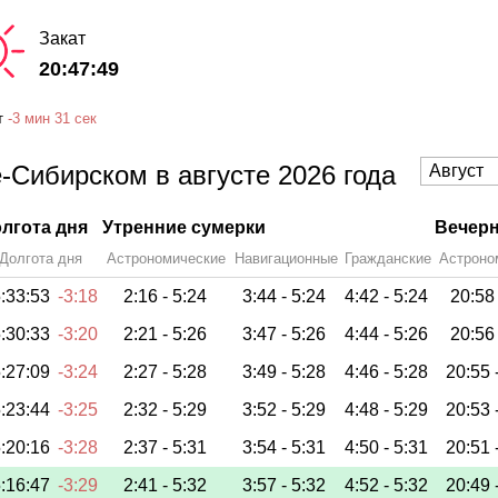
Закат
20:47:49
т
-
3 мин
31 сек
-Сибирском в августе 2026 года
лгота дня
Утренние сумерки
Вечерн
Долгота дня
Астрономические
Навигационные
Гражданские
Астроно
:33:53
-3:18
2:16 -
5:24
3:44 -
5:24
4:42 -
5:24
20:58
:30:33
-3:20
2:21 -
5:26
3:47 -
5:26
4:44 -
5:26
20:56
:27:09
-3:24
2:27 -
5:28
3:49 -
5:28
4:46 -
5:28
20:55 
:23:44
-3:25
2:32 -
5:29
3:52 -
5:29
4:48 -
5:29
20:53 
:20:16
-3:28
2:37 -
5:31
3:54 -
5:31
4:50 -
5:31
20:51 
:16:47
-3:29
2:41 -
5:32
3:57 -
5:32
4:52 -
5:32
20:49 