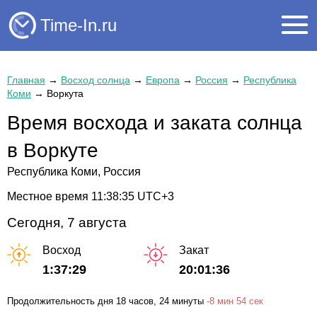
Time-In.ru
Главная
→
Восход солнца
→
Европа
→
Россия
→
Республика
Коми
→
Воркута
Время восхода и заката солнца
в Воркуте
Республика Коми, Россия
Местное время
11:38:36
UTC+3
Сегодня, 7 августа
Восход
Закат
1:37:29
20:01:36
Продолжительность дня
18 часов
, 24 минуты
-
8 мин
54 сек