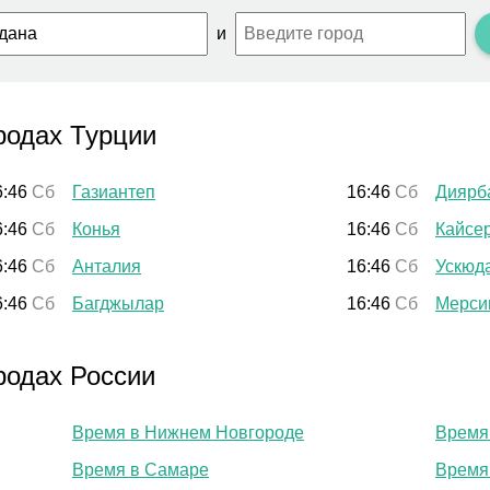
и
родах Турции
6:46
Сб
Газиантеп
16:46
Сб
Диярб
6:46
Сб
Конья
16:46
Сб
Кайсе
6:46
Сб
Анталия
16:46
Сб
Ускюд
6:46
Сб
Багджылар
16:46
Сб
Мерси
родах России
Время в Нижнем Новгороде
Время
Время в Самаре
Время