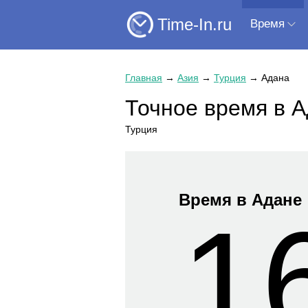
Time-In.ru
Время
Главная
→
Азия
→
Турция
→
Адана
Точное время в 
Турция
Время в Адане
1