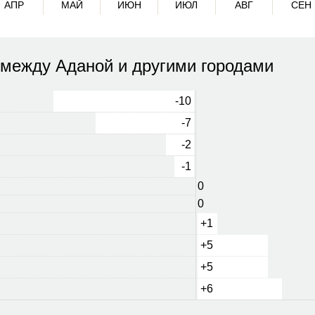
АПР
МАЙ
ИЮН
ИЮЛ
АВГ
СЕН
 между Аданой и другими городами
-10
-7
-2
-1
0
0
+1
+5
+5
+6