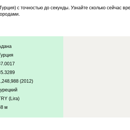
урция) с точностью до секунды. Узнайте сколько сейчас вр
городами.
Адана
Турция
37.0017
35.3289
1,248,988 (2012)
турецкий
TRY (Lira)
38 м