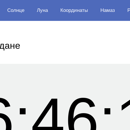
Солнце
Луна
Координаты
Намаз
Адане
6:46: