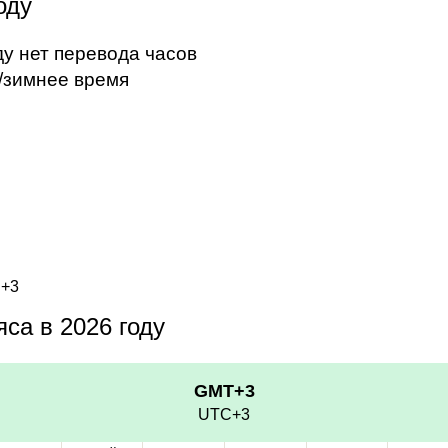
оду
ду нет перевода часов
/зимнее время
C+3
са в 2026 году
GMT+3
UTC+3