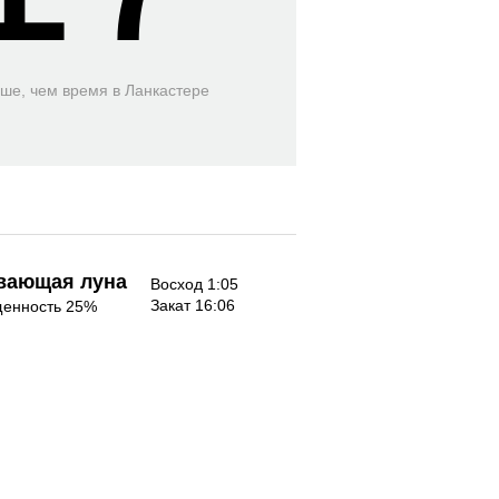
ьше, чем время
в Ланкастере
вающая луна
Восход 1:05
Закат 16:06
енность 25%