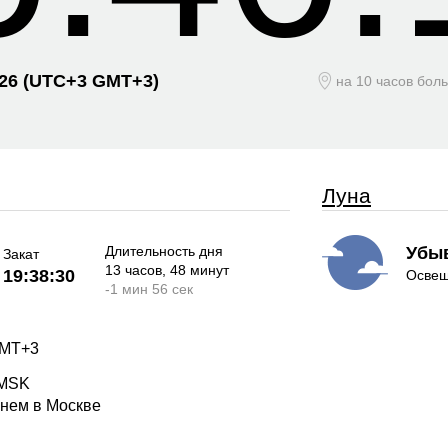
026
(UTC+
3 GMT+3)
на 10 часов бол
Луна
Длительность дня
Убы
Закат
13 часов
, 48 минут
19:38:30
Освещ
-
1 мин
56 сек
GMT+3
 MSK
енем в Москве