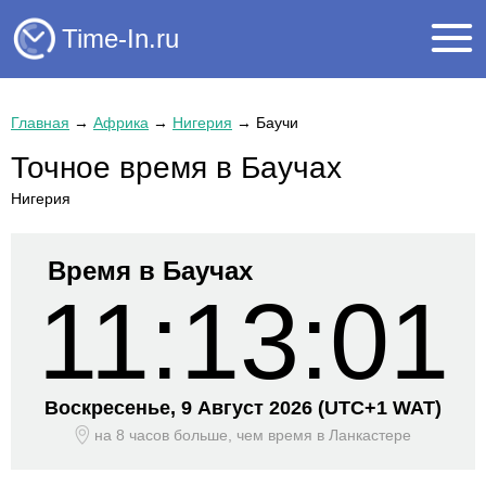
Time-In.ru
Главная
→
Африка
→
Нигерия
→
Баучи
Точное время в Баучах
Нигерия
Время в Баучах
11:13:01
Воскресенье, 9 Август 2026
(UTC+
1 WAT)
на 8 часов больше, чем время
в Ланкастере