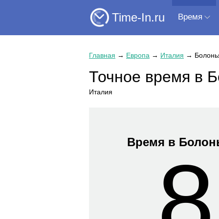
Time-In.ru
Время
Главная
→
Европа
→
Италия
→
Болонь
Точное время в 
Италия
Время в Болон
8