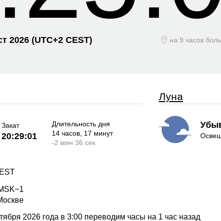
ст 2026
(UTC+
2 CEST)
на 9 часов бол
Луна
Длительность дня
Убы
Закат
14 часов
, 17 минут
20:29:01
Освещ
-
2 мин
36 сек
CEST
 MSK−1
Москве
ября 2026 года в 3:00 переводим часы на 1 час назад