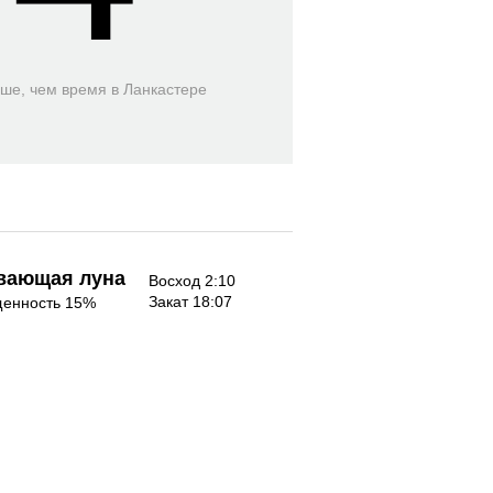
ьше, чем время
в Ланкастере
вающая луна
Восход 2:10
Закат 18:07
енность 15%