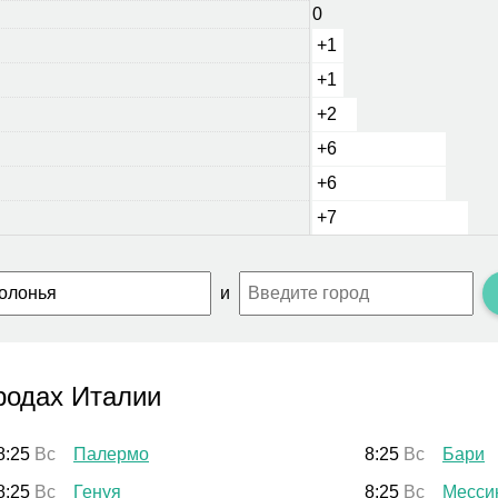
0
+1
+1
+2
+6
+6
+7
и
родах Италии
8:25
Вс
Палермо
8:25
Вс
Бари
8:25
Вс
Генуя
8:25
Вс
Месси