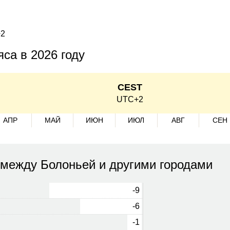
+2
са в 2026 году
CEST
UTC+2
АПР
МАЙ
ИЮН
ИЮЛ
АВГ
СЕН
 между Болоньей и другими городами
-9
-6
-1