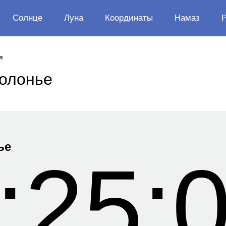
Солнце
Луна
Координаты
Намаз
я
Болонье
ье
:25: