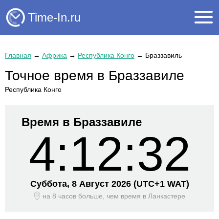
Time-In.ru
Главная
→
Африка
→
Республика Конго
→
Браззавиль
Точное время в Браззавиле
Республика Конго
Время в Браззавиле
4:12:32
Суббота, 8 Август 2026
(UTC+
1 WAT)
на 8 часов больше, чем время
в Ланкастере