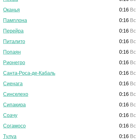
Оканья
0:16
Вс
Памплона
0:16
Вс
Перейра
0:16
Вс
Питалито
0:16
Вс
Попаян
0:16
Вс
Рионегро
0:16
Вс
Санта-Роса-де-Кабаль
0:16
Вс
Сиенага
0:16
Вс
Синселехо
0:16
Вс
Сипакира
0:16
Вс
Соачу
0:16
Вс
Согамосо
0:16
Вс
Тулуа
0:16
Вс