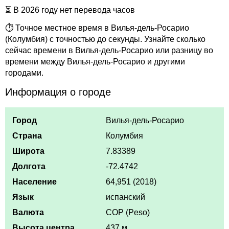
⏳ В 2026 году нет перевода часов
⏱ Точное местное время в Вилья-дель-Росарио
(Колумбия) с точностью до секунды. Узнайте сколько
сейчас времени в Вилья-дель-Росарио или разницу во
времени между Вилья-дель-Росарио и другими
городами.
Информация о городе
Город
Вилья-дель-Росарио
Страна
Колумбия
Широта
7.83389
Долгота
-72.4742
Население
64,951 (2018)
Язык
испанский
Валюта
COP (Peso)
Высота центра
437 м