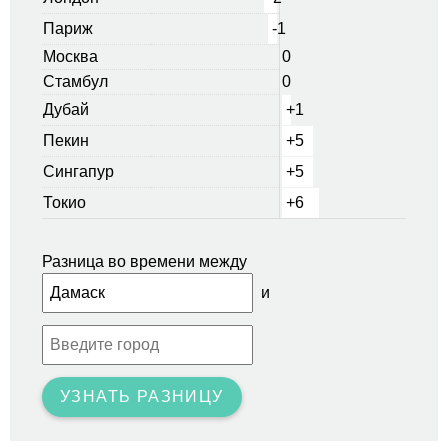
Париж
-1
Москва
0
Стамбул
0
Дубай
+1
Пекин
+5
Сингапур
+5
Токио
+6
Разница во времени между
и
УЗНАТЬ РАЗНИЦУ