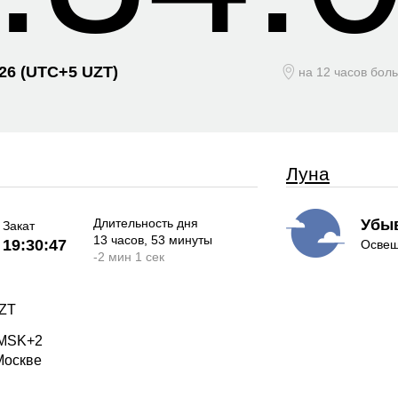
026
(UTC+
5 UZT)
на 12 часов бол
Луна
Длительность дня
Убы
Закат
13 часов
, 53 минуты
19:30:47
Освещ
-
2 мин
1 сек
UZT
 MSK+2
Москве