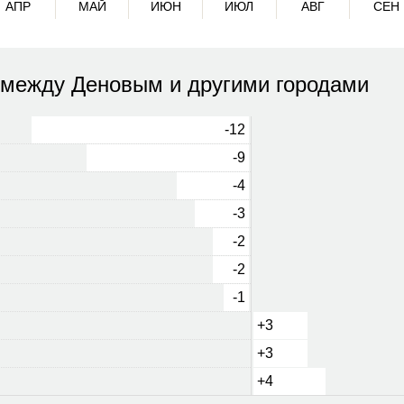
АПР
МАЙ
ИЮН
ИЮЛ
АВГ
СЕН
 между Деновым и другими городами
-12
-9
-4
-3
-2
-2
-1
+3
+3
+4