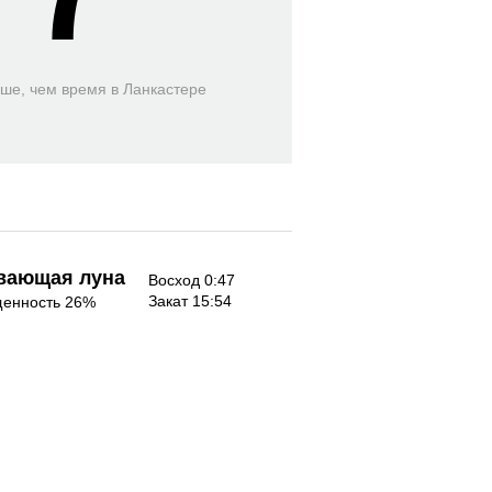
ьше, чем время
в Ланкастере
вающая луна
Восход 0:47
Закат 15:54
енность 26%