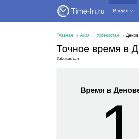
Time-In.ru
Время
Главная
→
Азия
→
Узбекистан
→
Денов
Точное время в 
Узбекистан
Время в Денов
1