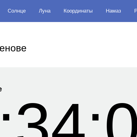
Солнце
Луна
Координаты
Намаз
Денове
е
:34: