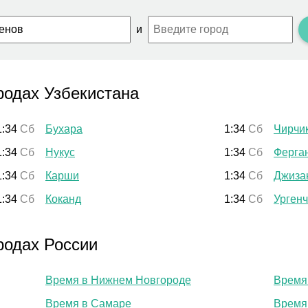
и
родах Узбекистана
1:34
Сб
Бухара
1:34
Сб
Чирчи
1:34
Сб
Нукус
1:34
Сб
Ферга
1:34
Сб
Карши
1:34
Сб
Джиза
1:34
Сб
Коканд
1:34
Сб
Ургенч
родах России
Время в Нижнем Новгороде
Время
Время в Самаре
Время