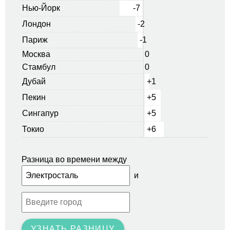
Нью-Йорк
-7
Лондон
-2
Париж
-1
Москва
0
Стамбул
0
Дубай
+1
Пекин
+5
Сингапур
+5
Токио
+6
Разница во времени между
и
УЗНАТЬ РАЗНИЦУ