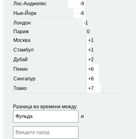
Лос-Анджелес
-9
Нью-Йорк
-6
Лондон
-1
Париж
0
Москва
+1
Стамбул
+1
Дубай
+2
Пекин
+6
Сингапур
+6
Токио
+7
Разница во времени между
и