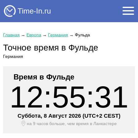
Time-In.ru
Главная
→
Европа
→
Германия
→
Фульда
Точное время в Фульде
Германия
Время в Фульде
12:55:31
Суббота, 8 Август 2026
(UTC+
2 CEST)
на 9 часов больше, чем время
в Ланкастере