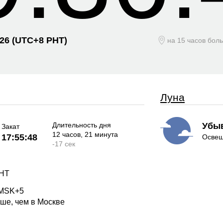
026
(UTC+
8 PHT)
на 15 часов бол
Луна
Длительность дня
Убы
Закат
12 часов
, 21 минута
17:55:48
Освещ
-
17 сек
PHT
 MSK+5
ьше, чем в Москве