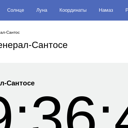
Солнце
Луна
Координаты
Намаз
рал-Сантос
Генерал-Сантосе
ал-Сантосе
9:36: