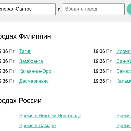
и
родах Филиппин
9:36
Пт
Тагиг
19:36
Пт
Илоил
9:36
Пт
Замбоанга
19:36
Пт
Сан-Х
9:36
Пт
Кагаян-де-Оро
19:36
Пт
Бакоо
9:36
Пт
Дасмариньяс
19:36
Пт
Калам
родах России
Время в Нижнем Новгороде
Время
Время в Самаре
Время