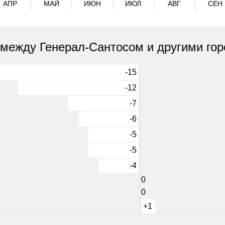
АПР
МАЙ
ИЮН
ИЮЛ
АВГ
СЕН
 между Генерал-Сантосом и другими го
-15
-12
-7
-6
-5
-5
-4
0
0
+1