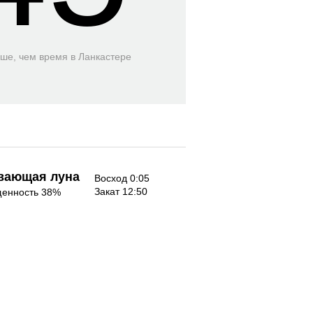
ьше, чем время
в Ланкастере
вающая луна
Восход 0:05
Закат 12:50
енность 38%