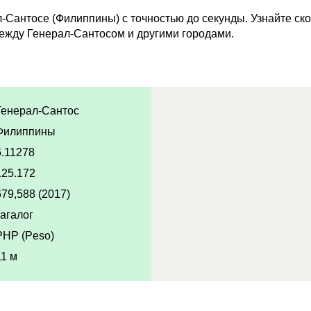
-Сантосе (Филиппины) с точностью до секунды. Узнайте ско
ежду Генерал-Сантосом и другими городами.
Генерал-Сантос
Филиппины
6.11278
125.172
679,588 (2017)
тагалог
PHP (Peso)
11 м