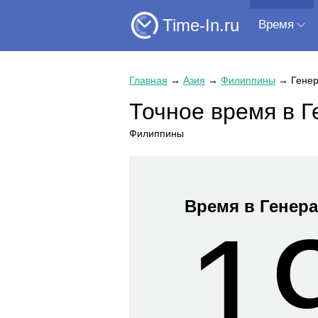
Time-In.ru
Время
Главная
→
Азия
→
Филиппины
→
Гене
Точное время в 
Филиппины
Время в Генер
1