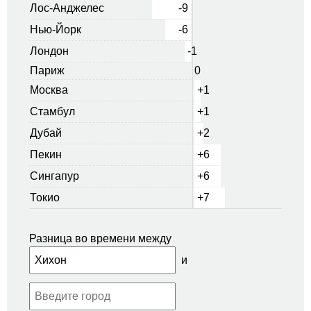
Лос-Анджелес
-9
Нью-Йорк
-6
Лондон
-1
Париж
0
Москва
+1
Стамбул
+1
Дубай
+2
Пекин
+6
Сингапур
+6
Токио
+7
Разница во времени между
и