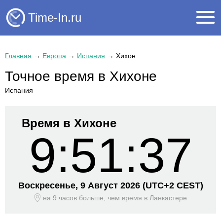
Time-In.ru
Главная
→
Европа
→
Испания
→
Хихон
Точное время в Хихоне
Испания
Время в Хихоне
9:51:38
Воскресенье, 9 Август 2026
(UTC+
2 CEST)
на 9 часов больше, чем время
в Ланкастере