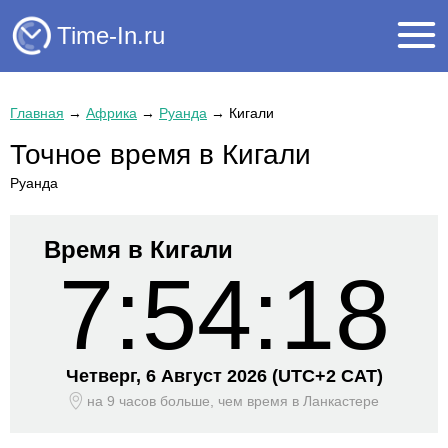
Time-In.ru
Главная
→
Африка
→
Руанда
→
Кигали
Точное время в Кигали
Руанда
Время в Кигали
7:54:18
Четверг, 6 Август 2026
(UTC+
2 CAT)
на 9 часов больше, чем время
в Ланкастере