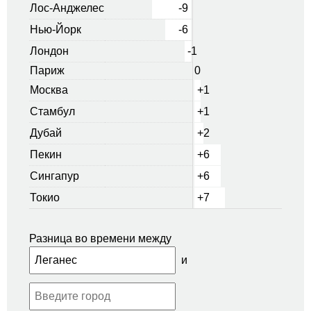
Лос-Анджелес
-9
Нью-Йорк
-6
Лондон
-1
Париж
0
Москва
+1
Стамбул
+1
Дубай
+2
Пекин
+6
Сингапур
+6
Токио
+7
Разница во времени между
и