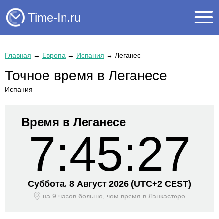
Time-In.ru
Главная
→
Европа
→
Испания
→
Леганес
Точное время в Леганесе
Испания
Время в Леганесе
7:45:27
Суббота, 8 Август 2026
(UTC+
2 CEST)
на 9 часов больше, чем время
в Ланкастере