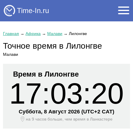
Time-In.ru
Главная
→
Африка
→
Малави
→
Лилонгве
Точное время в Лилонгве
Малави
Время в Лилонгве
17:03:20
Суббота, 8 Август 2026
(UTC+
2 CAT)
на 9 часов больше, чем время
в Ланкастере