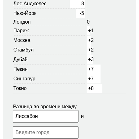
Лос-Анджелес
-8
Нью-Йорк
-5
Лондон
0
Париж
+1
Москва
+2
Стамбул
+2
Дубай
+3
Пекин
+7
Сингапур
+7
Токио
+8
Разница во времени между
и