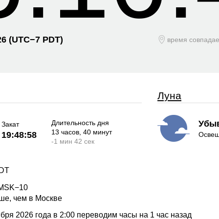
26
(UTC−
7 PDT)
время совпада
Луна
Длительность дня
Убы
Закат
13 часов
, 40 минут
19:48:58
Освещ
-
1 мин
42 сек
PDT
 MSK−10
ше, чем в Москве
ря 2026 года в 2:00 переводим часы на 1 час назад