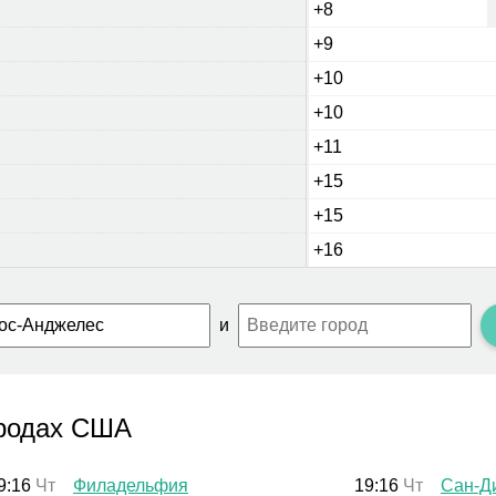
+8
+9
+10
+10
+11
+15
+15
+16
и
ородах США
9:16
Чт
Филадельфия
19:16
Чт
Сан-Д