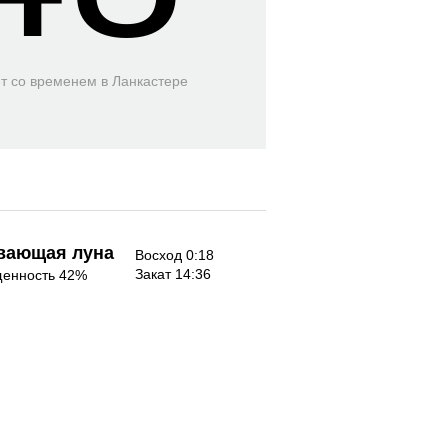
ет со временем
в Ланкастере
вающая луна
Восход 0:18
Закат 14:36
енность 42%