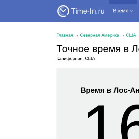
Time-In.ru
Время
Главная
→
Северная Америка
→
США
Точное время в 
Калифорния, США
Время в Лос-А
1