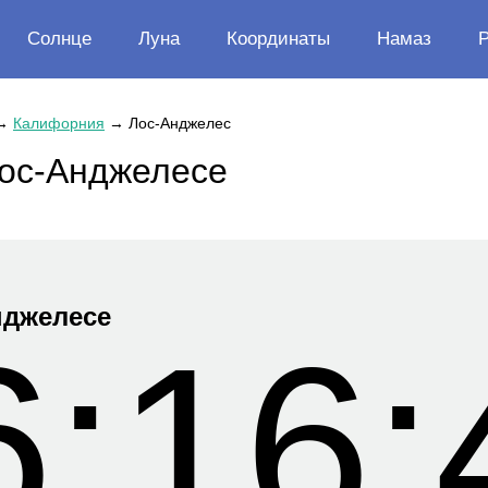
Солнце
Луна
Координаты
Намаз
→
Калифорния
→
Лос-Анджелес
Лос-Анджелесе
нджелесе
6:16: