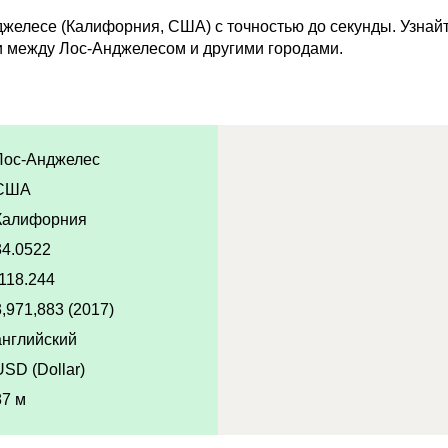
желесе (Калифорния, США) с точностью до секунды. Узнайт
и между Лос-Анджелесом и другими городами.
Лос-Анджелес
США
Калифорния
34.0522
-118.244
3,971,883 (2017)
английский
USD (Dollar)
87 м