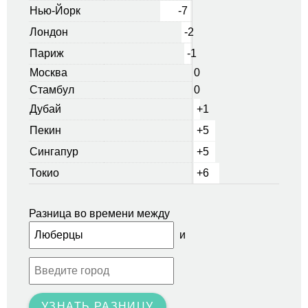
Нью-Йорк
-7
Лондон
-2
Париж
-1
Москва
0
Стамбул
0
Дубай
+1
Пекин
+5
Сингапур
+5
Токио
+6
Разница во времени между
и
УЗНАТЬ РАЗНИЦУ