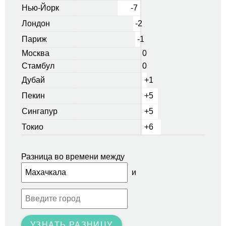
Нью-Йорк
-7
Лондон
-2
Париж
-1
Москва
0
Стамбул
0
Дубай
+1
Пекин
+5
Сингапур
+5
Токио
+6
Разница во времени между
и
УЗНАТЬ РАЗНИЦУ