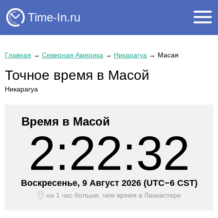
Time-In.ru
Главная
→
Северная Америка
→
Никарагуа
→
Масая
Точное время в Масой
Никарагуа
Время в Масой
2:22:32
Воскресенье, 9 Август 2026
(UTC−
6 CST)
на 1 час больше, чем время
в Ланкастере