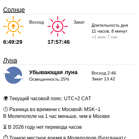
Солнце
Восход
Закат
Длительность дня
11 часов
, 8 минут
+
1 мин
7 сек
6:49:29
17:57:46
Луна
Убывающая луна
Восход 2:46
Закат 13:42
Освещенность 25%
🌍 Текущий часовой пояс: UTC+2 CAT
🕓 Разница во времени с Москвой: MSK−1
В Молепололе на 1 час меньше, чем в Москве
⏳ В 2026 году нет перевода часов
⏱ Точное местное время в Молепололе (Ботсвана) с