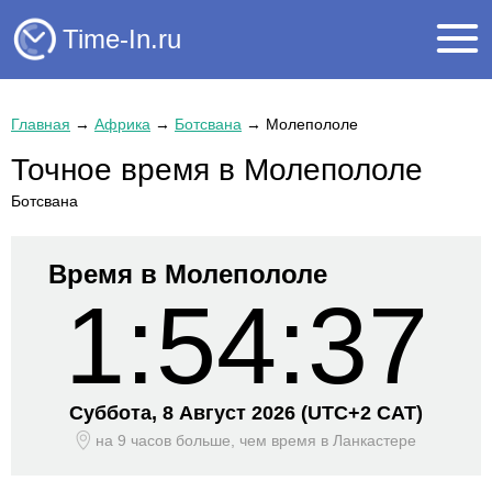
Time-In.ru
Главная
→
Африка
→
Ботсвана
→
Молепололе
Точное время в Молепололе
Ботсвана
Время в Молепололе
1:54:38
Суббота, 8 Август 2026
(UTC+
2 CAT)
на 9 часов больше, чем время
в Ланкастере