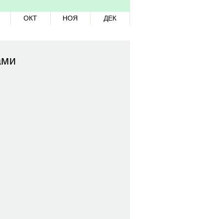
ОКТ
НОЯ
ДЕК
ами