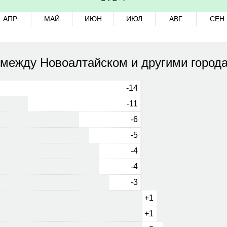
АПР
МАЙ
ИЮН
ИЮЛ
АВГ
СЕН
 между Новоалтайском и другими город
-14
-11
-6
-5
-4
-4
-3
+1
+1