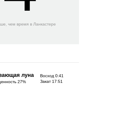
ьше, чем время
в Ланкастере
вающая луна
Восход 0:41
Закат 17:51
енность 27%