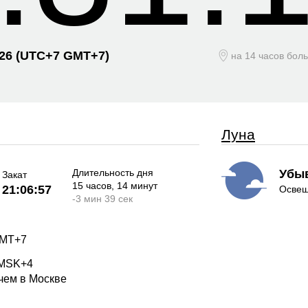
026
(UTC+
7 GMT+7)
на 14 часов бол
Луна
Длительность дня
Убы
Закат
15 часов
, 14 минут
21:06:57
Освещ
-
3 мин
39 сек
GMT+7
 MSK+4
 чем в Москве