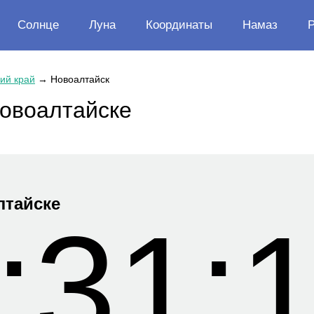
Солнце
Луна
Координаты
Намаз
ий край
→
Новоалтайск
Новоалтайске
лтайске
:31: