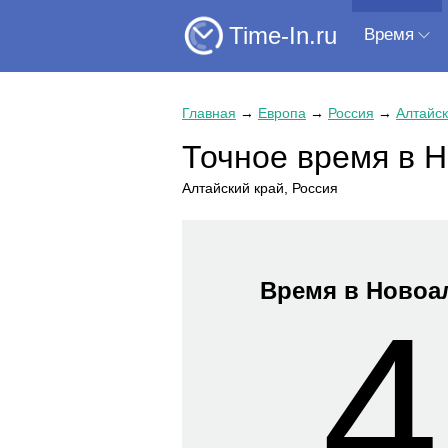
Time-In.ru
Время
Главная
→
Европа
→
Россия
→
Алтайск
Точное время в 
Алтайский край, Россия
Время в Новоа
4