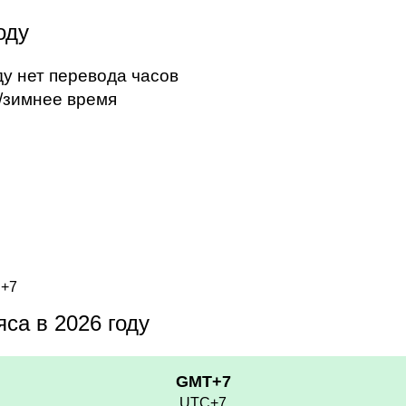
оду
ду нет перевода часов
/зимнее время
C+7
са в 2026 году
GMT+7
UTC+7