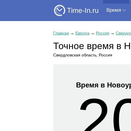
Time-In.ru
Время
Главная
→
Европа
→
Россия
→
Свердло
Точное время в 
Свердловская область, Россия
Время в Новоу
2