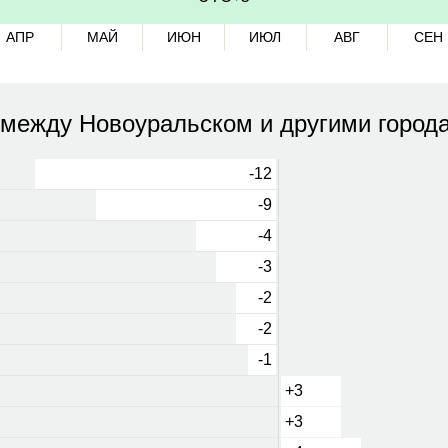
АПР
МАЙ
ИЮН
ИЮЛ
АВГ
СЕН
 между Новоуральском и другими город
-12
-9
-4
-3
-2
-2
-1
+3
+3