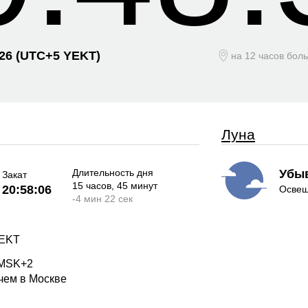
026
(UTC+
5 YEKT)
на 12 часов бол
Луна
Длительность дня
Убы
Закат
15 часов
, 45 минут
20:58:06
Освещ
-
4 мин
22 сек
YEKT
 MSK+2
 чем в Москве