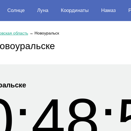
Солнце
Луна
Координаты
Намаз
вская область
→
Новоуральск
Новоуральске
ральске
0:48: