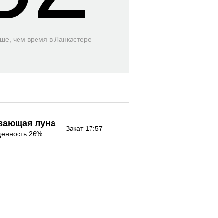
ьше, чем время
в Ланкастере
вающая луна
Закат 17:57
енность 26%