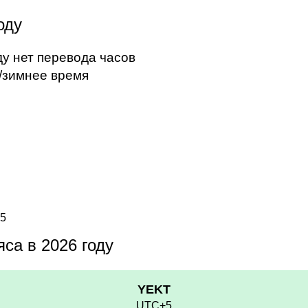
оду
ду нет перевода часов
/зимнее время
+5
са в 2026 году
YEKT
UTC+5