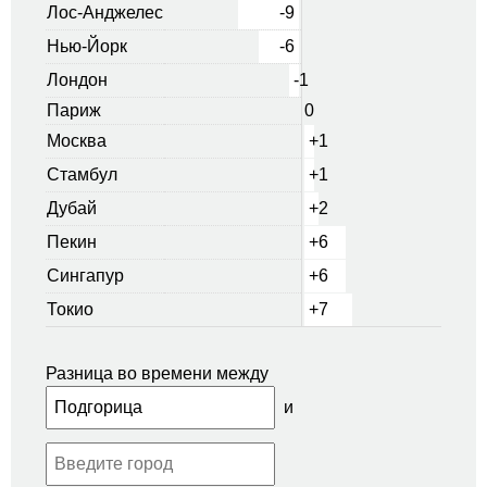
Лос-Анджелес
-9
Нью-Йорк
-6
Лондон
-1
Париж
0
Москва
+1
Стамбул
+1
Дубай
+2
Пекин
+6
Сингапур
+6
Токио
+7
Разница во времени между
и