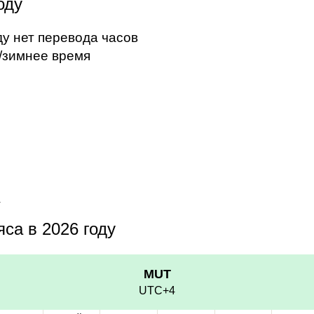
оду
ду нет перевода часов
/зимнее время
4
са в 2026 году
MUT
UTC+4