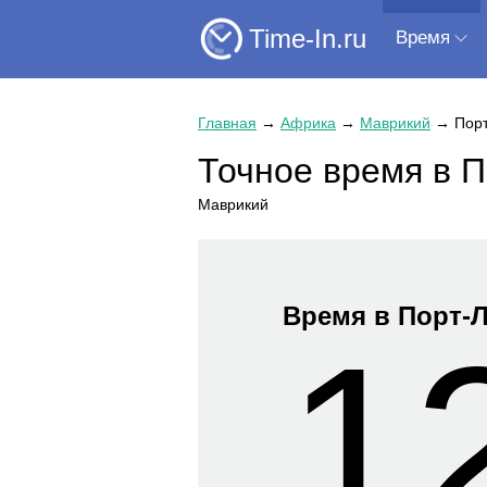
Time-In.ru
Время
Главная
→
Африка
→
Маврикий
→
Пор
Точное время в П
Маврикий
Время в Порт-
1