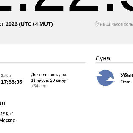
ст 2026
(UTC+
4 MUT)
на 11 часов бол
Луна
Длительность дня
Убы
Закат
11 часов
, 20 минут
17:55:36
Освещ
+
54 сек
MUT
 MSK+1
 Москве