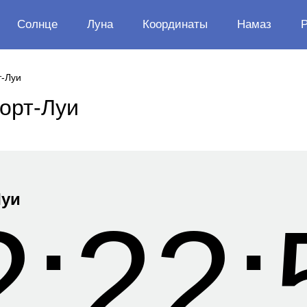
Солнце
Луна
Координаты
Намаз
т-Луи
орт-Луи
Луи
2:22: