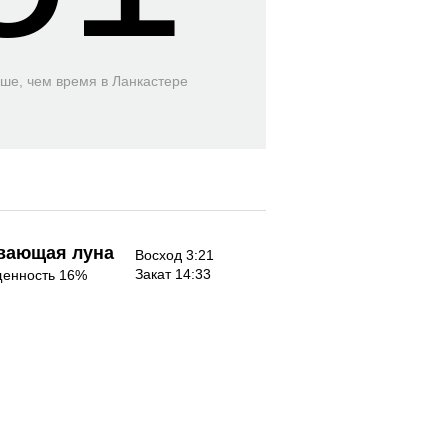
ьше, чем время
в Ланкастере
вающая луна
Восход 3:21
Закат 14:33
енность 16%