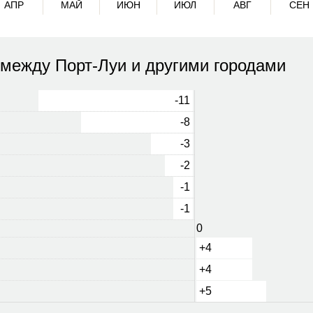
АПР
МАЙ
ИЮН
ИЮЛ
АВГ
СЕН
 между Порт-Луи и другими городами
-11
-8
-3
-2
-1
-1
0
+4
+4
+5