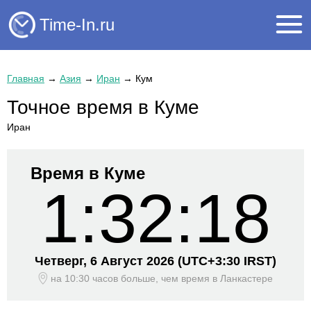
Time-In.ru
Главная
→
Азия
→
Иран
→
Кум
Точное время в Куме
Иран
Время в Куме
1:32:18
Четверг, 6 Август 2026
(UTC+
3:30 IRST)
на 10:30 часов больше, чем время
в Ланкастере