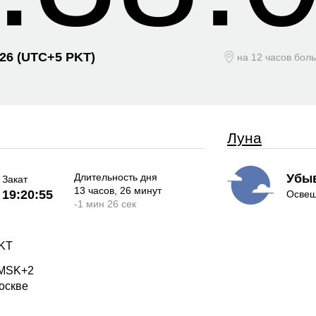
026
(UTC+
5 PKT)
на 12 часов бол
Луна
Длительность дня
Убы
Закат
13 часов
, 26 минут
19:20:55
Освещ
-
1 мин
26 сек
PKT
 MSK+2
Москве