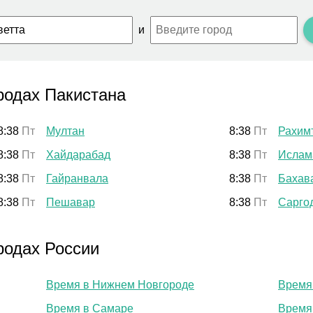
и
родах Пакистана
8:38
Пт
Мултан
8:38
Пт
Рахим
8:38
Пт
Хайдарабад
8:38
Пт
Ислам
8:38
Пт
Гайранвала
8:38
Пт
Бахав
8:38
Пт
Пешавар
8:38
Пт
Сарго
родах России
Время в Нижнем Новгороде
Время
Время в Самаре
Время