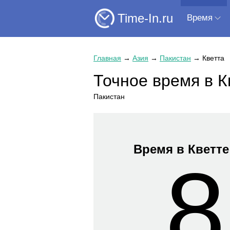
Time-In.ru
Время
Главная
→
Азия
→
Пакистан
→
Кветта
Точное время в К
Пакистан
Время в Кветте
8