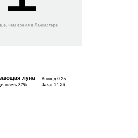
ьше, чем время
в Ланкастере
вающая луна
Восход 0:25
Закат 14:36
енность 37%