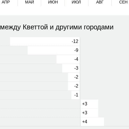
АПР
МАЙ
ИЮН
ИЮЛ
АВГ
СЕН
между Кветтой и другими городами
-12
-9
-4
-3
-2
-2
-1
+3
+3
+4