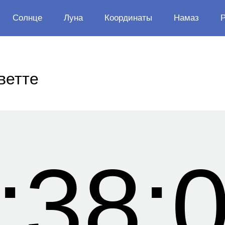
Солнце
Луна
Координаты
Намаз
ветте
:38: