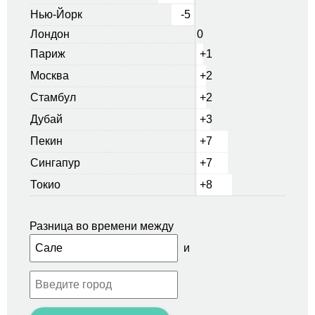
Нью-Йорк
-5
Лондон
0
Париж
+1
Москва
+2
Стамбул
+2
Дубай
+3
Пекин
+7
Сингапур
+7
Токио
+8
Разница во времени между
и