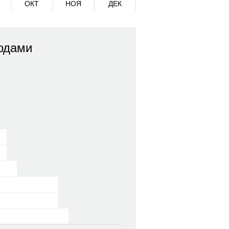
ОКТ
НОЯ
ДЕК
одами