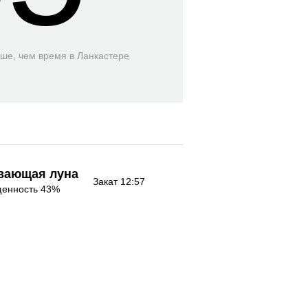
ьше, чем время
в Ланкастере
вающая луна
Закат 12:57
енность 43%