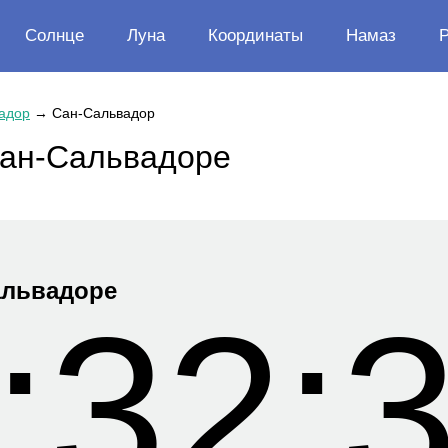
Солнце
Луна
Координаты
Намаз
адор
→
Сан-Сальвадор
Сан-Сальвадоре
альвадоре
:32: