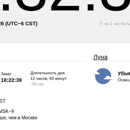
26
(UTC−
6 CST)
на 1 час бол
Луна
Длительность дня
Убы
Закат
12 часов
, 40 минут
18:22:39
Освещ
-
36 сек
CST
 MSK−9
ше, чем в Москве