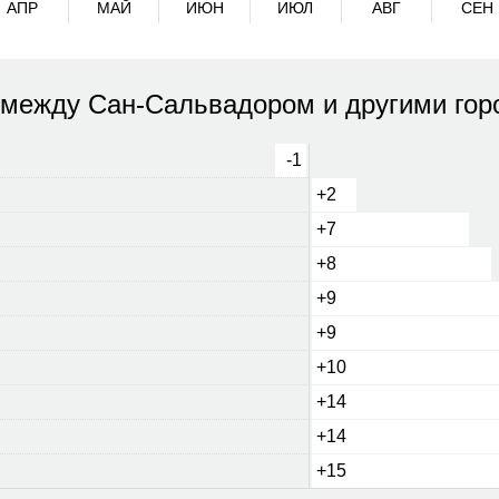
АПР
МАЙ
ИЮН
ИЮЛ
АВГ
СЕН
 между Сан-Сальвадором и другими гор
-1
+2
+7
+8
+9
+9
+10
+14
+14
+15