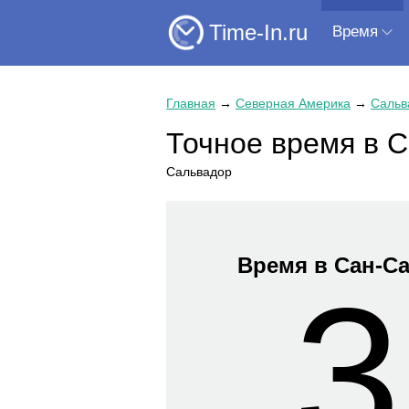
Time-In.ru
Время
Главная
→
Северная Америка
→
Сальв
Точное время в 
Сальвадор
Время в Сан-С
3