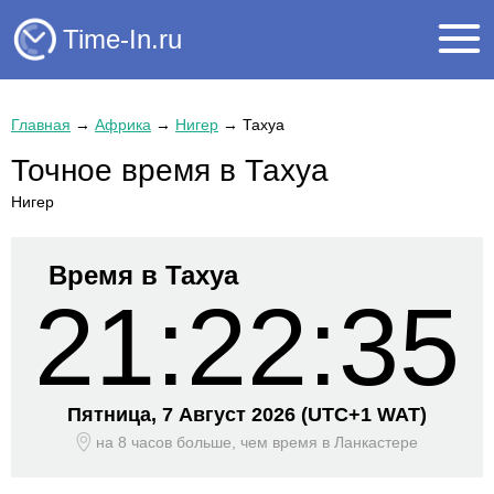
Time-In.ru
Главная
→
Африка
→
Нигер
→
Тахуа
Точное время в Тахуа
Нигер
Время в Тахуа
21:22:35
Пятница, 7 Август 2026
(UTC+
1 WAT)
на 8 часов больше, чем время
в Ланкастере