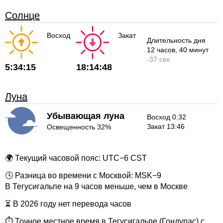
Солнце
Восход
Закат
Длительность дня
12 часов
, 40 минут
-
37 сек
5:34:15
18:14:48
Луна
Убывающая луна
Восход 0:32
Закат 13:46
Освещенность 32%
🌍 Текущий часовой пояс: UTC−6 CST
🕓 Разница во времени с Москвой: MSK−9
В Тегусигальпе на 9 часов меньше, чем в Москве
⏳ В 2026 году нет перевода часов
⏱ Точное местное время в Тегусигальпе (Гондурас) с