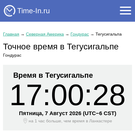
Time-In.ru
Главная
→
Северная Америка
→
Гондурас
→
Тегусигальпа
Точное время в Тегусигальпе
Гондурас
Время в Тегусигальпе
17:00:28
Пятница, 7 Август 2026
(UTC−
6 CST)
на 1 час больше, чем время
в Ланкастере